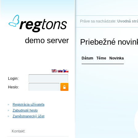
Práve sa nachádzate:
Uvodná str
demo server
Priebežné novin
Dátum
Téme
Novinka
Login:
Heslo:
Registrácia užívateľa
Zabudnuté heslo
Zaměstnanecký účet
Kontakt: