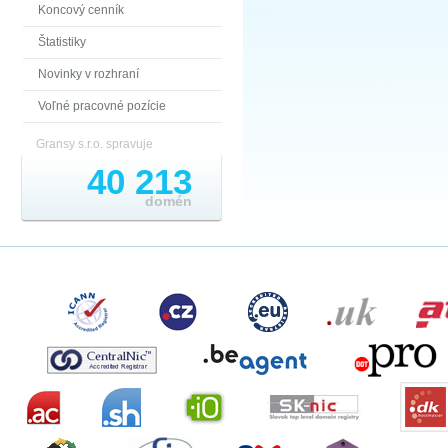
Koncový cenník
Štatistiky
Novinky v rozhraní
Voľné pracovné pozície
Gransy s.r.o. spravuje
40 213
domén