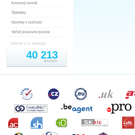
Koncový cenník
Štatistiky
Novinky v rozhraní
Voľné pracovné pozície
Gransy s.r.o. spravuje
40 213
domén